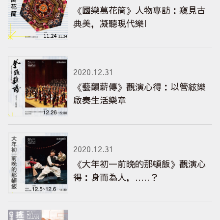
《國樂萬花筒》人物專訪：窺見古
典美，凝聽現代樂I
2020.12.31
《藝韻薪傳》觀演心得：以管絃樂
啟奏生活樂章
2020.12.31
《大年初一前晚的那頓飯》觀演心
得：身而為人，.....？